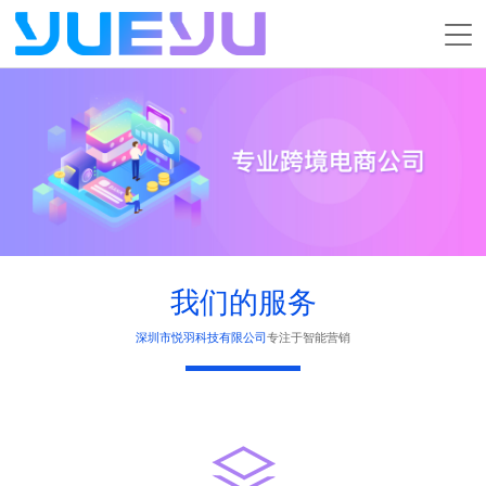
首
页
Facebook
营销
服
务
关
内
于
联
容
我
系
我们的服务
们
我
深圳市悦羽科技有限公司
专注于智能营销
们